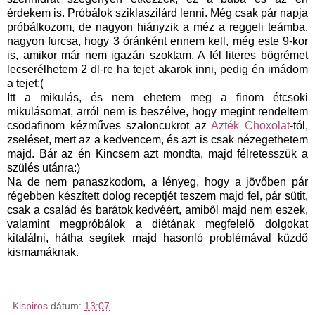
érdekem is. Próbálok sziklaszilárd lenni. Még csak pár napja
próbálkozom, de nagyon hiányzik a méz a reggeli teámba,
nagyon furcsa, hogy 3 óránként ennem kell, még este 9-kor
is, amikor már nem igazán szoktam. A fél literes bögrémet
lecserélhetem 2 dl-re ha tejet akarok inni, pedig én imádom
a tejet:(
Itt a mikulás, és nem ehetem meg a finom étcsoki
mikulásomat, arról nem is beszélve, hogy megint rendeltem
csodafinom kézműves szaloncukrot az
Azték Choxolat
-tól,
zseléset, mert az a kedvencem, és azt is csak nézegethetem
majd. Bár az én Kincsem azt mondta, majd félretesszük a
szülés utánra:)
Na de nem panaszkodom, a lényeg, hogy a jövőben pár
régebben készített dolog receptjét teszem majd fel, pár sütit,
csak a család és barátok kedvéért, amiből majd nem eszek,
valamint megpróbálok a diétának megfelelő dolgokat
kitalálni, hátha segítek majd hasonló problémával küzdő
kismamáknak.
Kispiros
dátum:
13:07