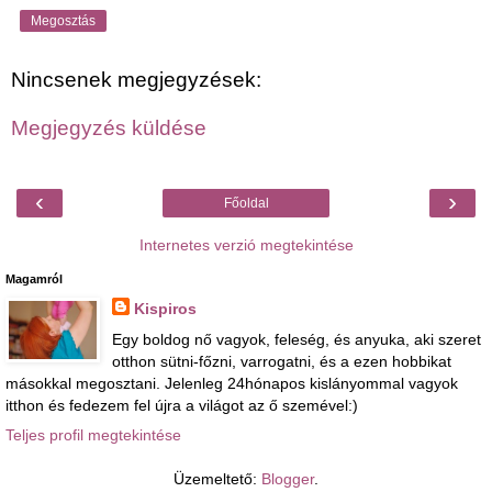
Megosztás
Nincsenek megjegyzések:
Megjegyzés küldése
‹
›
Főoldal
Internetes verzió megtekintése
Magamról
Kispiros
Egy boldog nő vagyok, feleség, és anyuka, aki szeret
otthon sütni-főzni, varrogatni, és a ezen hobbikat
másokkal megosztani. Jelenleg 24hónapos kislányommal vagyok
itthon és fedezem fel újra a világot az ő szemével:)
Teljes profil megtekintése
Üzemeltető:
Blogger
.