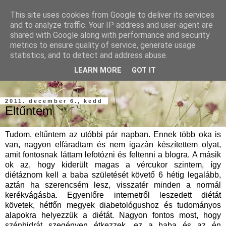
This site uses cookies from Google to deliver its services
and to analyze traffic. Your IP address and user-agent are
shared with Google along with performance and security
metrics to ensure quality of service, generate usage
statistics, and to detect and address abuse.
szárnypróbálgatások a konyhában, gondolatok, emlékek,
LEARN MORE
GOT IT
élmények...
2011. december 6., kedd
Eltűntem
Tudom, eltűntem az utóbbi pár napban. Ennek több oka is
van, nagyon elfáradtam és nem igazán készítettem olyat,
amit fontosnak láttam lefotózni és feltenni a blogra. A másik
ok az, hogy kiderült magas a vércukor szintem, így
diétáznom kell a baba születését követő 6 hétig legalább,
aztán ha szerencsém lesz, visszatér minden a normál
kerékvágásba. Egyenlőre internetről leszedett diétát
követek, hétfőn megyek diabetológushoz és tudományos
alapokra helyezzük a diétát. Nagyon fontos most, hogy
szénhidrát szegényen étkezzek, ez a baba és az én