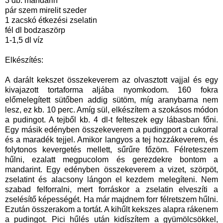
3 db. mandarin
pár szem mirelit szeder
1 zacskó étkezési zselatin
fél dl bodzaszörp
1-1,5 dl víz
Elkészítés:
A darált kekszet összekeverem az olvasztott vajjal és egy
kivajazott tortaforma aljába nyomkodom. 160 fokra
előmelegített sütőben addig sütöm, míg aranybarna nem
lesz, ez kb. 10 perc. Amíg sül, elkészítem a szokásos módon
a pudingot. A tejből kb. 4 dl-t felteszek egy lábasban főni.
Egy másik edényben összekeverem a pudingport a cukorral
és a maradék tejjel. Amikor langyos a tej hozzákeverem, és
folytonos kevergetés mellett, sűrűre főzöm. Félreteszem
hűlni, ezalatt megpucolom és gerezdekre bontom a
mandarint. Egy edényben összekeverem a vizet, szörpöt,
zselatint és alacsony lángon el kezdem melegíteni. Nem
szabad felforralni, mert forráskor a zselatin elveszíti a
zselésítő képességét. Ha már majdnem forr félretszem hűlni.
Ezután összerakom a tortát. A kihűlt kekszes alapra rákenem
a pudingot. Pici hűlés után kidíszítem a gyümölcsökkel,