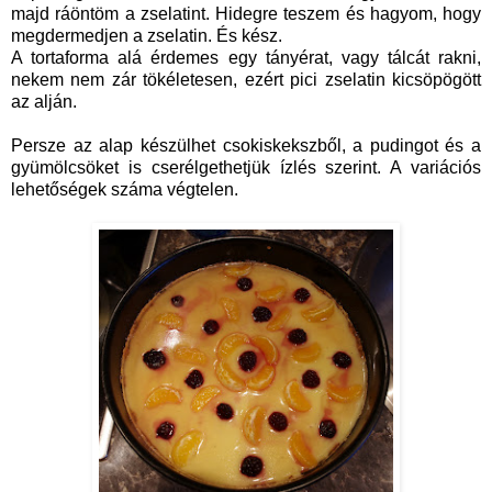
majd ráöntöm a zselatint. Hidegre teszem és hagyom, hogy
megdermedjen a zselatin. És kész.
A tortaforma alá érdemes egy tányérat, vagy tálcát rakni,
nekem nem zár tökéletesen, ezért pici zselatin kicsöpögött
az alján.
Persze az alap készülhet csokiskekszből, a pudingot és a
gyümölcsöket is cserélgethetjük ízlés szerint. A variációs
lehetőségek száma végtelen.