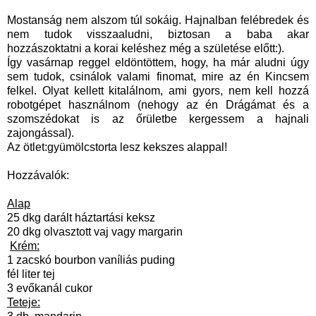
Mostanság nem alszom túl sokáig. Hajnalban felébredek és
nem tudok visszaaludni, biztosan a baba akar
hozzászoktatni a korai keléshez még a születése előtt:).
Így vasárnap reggel eldöntöttem, hogy, ha már aludni úgy
sem tudok, csinálok valami finomat, mire az én Kincsem
felkel. Olyat kellett kitalálnom, ami gyors, nem kell hozzá
robotgépet használnom (nehogy az én Drágámat és a
szomszédokat is az őrületbe kergessem a hajnali
zajongással).
Az ötlet:gyümölcstorta lesz kekszes alappal!
Hozzávalók:
Alap
25 dkg darált háztartási keksz
20 dkg olvasztott vaj vagy margarin
Krém:
1 zacskó bourbon vaníliás puding
fél liter tej
3 evőkanál cukor
Teteje: