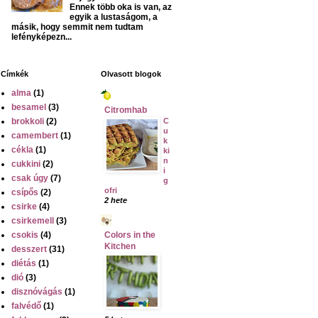
Ennek több oka is van, az
egyik a lustaságom, a
másik, hogy semmit nem tudtam
lefényképezn...
Címkék
Olvasott blogok
alma
(1)
besamel
(3)
Citromhab
brokkoli
(2)
C
u
camembert
(1)
k
cékla
(1)
ki
n
cukkini
(2)
i
csak úgy
(7)
g
ofri
csípős
(2)
2 hete
csirke
(4)
csirkemell
(3)
csokis
(4)
Colors in the
Kitchen
desszert
(31)
diétás
(1)
dió
(3)
disznóvágás
(1)
falvédő
(1)