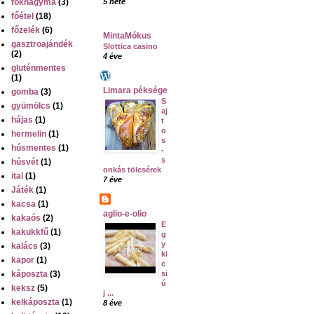
fokhagyma
(3)
5 hete
főétel
(18)
főzelék
(6)
MintaMókus
gasztroajándék
Slottica casino
(2)
4 éve
gluténmentes
(1)
Limara péksége
gomba
(3)
S
gyümölcs
(1)
aj
hájas
(1)
t
o
hermelin
(1)
s
húsmentes
(1)
-
s
húsvét
(1)
onkás tölcsérek
ital
(1)
7 éve
Játék
(1)
kacsa
(1)
aglio-e-olio
kakaós
(2)
E
kakukkfű
(1)
g
y
kalács
(3)
ki
kapor
(1)
c
káposzta
(3)
si
ú
keksz
(5)
j ...
kelkáposzta
(1)
8 éve