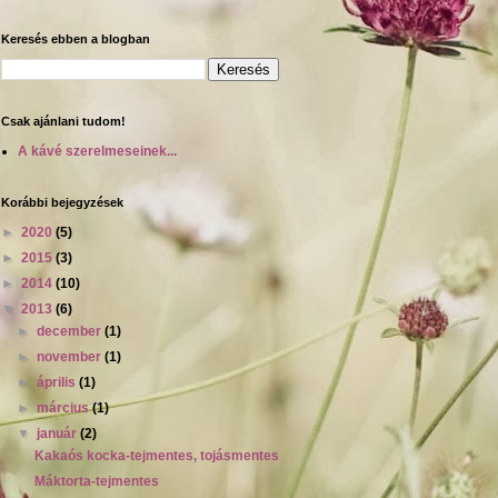
Keresés ebben a blogban
Csak ajánlani tudom!
A kávé szerelmeseinek...
Korábbi bejegyzések
►
2020
(5)
►
2015
(3)
►
2014
(10)
▼
2013
(6)
►
december
(1)
►
november
(1)
►
április
(1)
►
március
(1)
▼
január
(2)
Kakaós kocka-tejmentes, tojásmentes
Máktorta-tejmentes