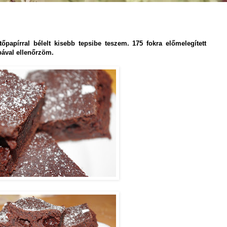
őpapírral bélelt kisebb tepsibe teszem. 175 fokra előmelegített
bával ellenőrzöm.