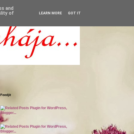
ess and
ity of
LEARN MORE
GOT IT
Feedjit