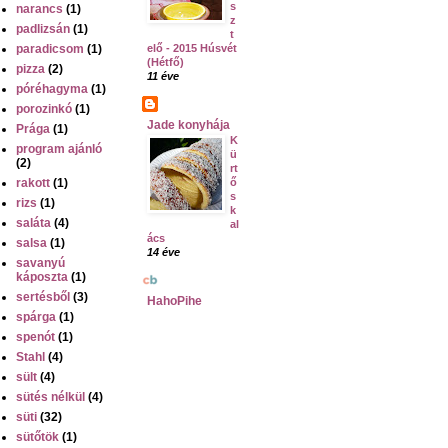
s
narancs
(1)
z
padlizsán
(1)
t
paradicsom
(1)
elő - 2015 Húsvét
(Hétfő)
pizza
(2)
11 éve
póréhagyma
(1)
porozinkó
(1)
Jade konyhája
Prága
(1)
K
program ajánló
ü
(2)
rt
rakott
(1)
ő
s
rizs
(1)
k
saláta
(4)
al
ács
salsa
(1)
14 éve
savanyú
káposzta
(1)
sertésből
(3)
HahoPihe
spárga
(1)
spenót
(1)
Stahl
(4)
sült
(4)
sütés nélkül
(4)
süti
(32)
sütőtök
(1)