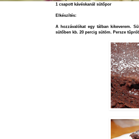
1 csapott kávéskanál sütőpor
Elkészítés:
A hozzávalókat egy tálban kikeverem. Süt
sütőben kb. 20 percig sütöm. Persze tűpró