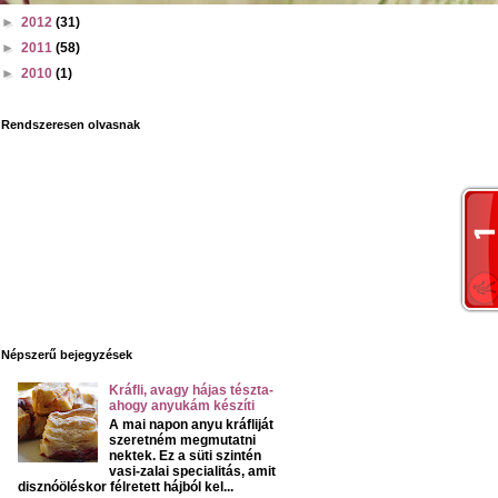
►
2012
(31)
►
2011
(58)
►
2010
(1)
Rendszeresen olvasnak
Népszerű bejegyzések
Kráfli, avagy hájas tészta-
ahogy anyukám készíti
A mai napon anyu kráfliját
szeretném megmutatni
nektek. Ez a süti szintén
vasi-zalai specialitás, amit
disznóöléskor félretett hájból kel...