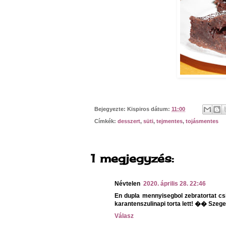
Bejegyezte:
Kispiros
dátum:
11:00
Címkék:
desszert
,
süti
,
tejmentes
,
tojásmentes
1 megjegyzés:
Névtelen
2020. április 28. 22:46
En dupla mennyisegbol zebratortat cs
karantenszulinapi torta lett! �� Szeg
Válasz