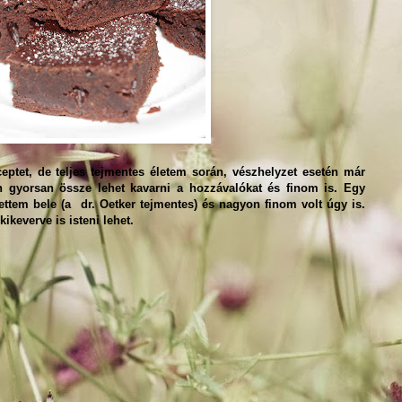
ptet, de teljes tejmentes életem során, vészhelyzet esetén már
n gyorsan össze lehet kavarni a hozzávalókat és finom is. Egy
ttem bele (a dr. Oetker tejmentes) és nagyon finom volt úgy is.
kikeverve is isteni lehet.