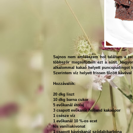
Sajnos nem emlékszem hol találtam a rece
többször megsütöttem ezt a sütit. Nagyo
alkalommal kakaó helyett puncspudingot te
Szerintem víz helyett frissen főzött kávéval 
Hozzávalók:
20 dkg liszt
10 dkg barna cukor
5 evőkanál étolaj
3 csapott evőkanál holland kakaópor
1 csésze víz
1 evőkanál 10 %-os ecet
kis vaníliakivonat
1 csapott kávéskanál szódabikarbóna