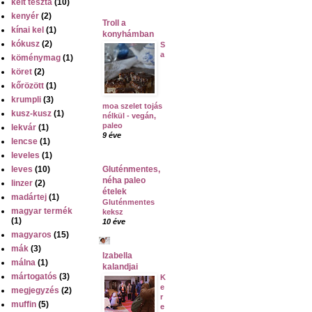
kelt tészta
(10)
kenyér
(2)
Troll a
kínai kel
(1)
konyhámban
kókusz
(2)
S
a
köménymag
(1)
köret
(2)
kőrözött
(1)
krumpli
(3)
moa szelet tojás
kusz-kusz
(1)
nélkül - vegán,
paleo
lekvár
(1)
9 éve
lencse
(1)
leveles
(1)
leves
(10)
Gluténmentes,
néha paleo
linzer
(2)
ételek
madártej
(1)
Gluténmentes
magyar termék
keksz
(1)
10 éve
magyaros
(15)
mák
(3)
Izabella
málna
(1)
kalandjai
mártogatós
(3)
K
e
megjegyzés
(2)
r
muffin
(5)
e