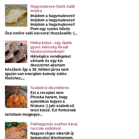
Hagymaleves-Stahl Judit
módra
Imádom a hagymalevest!
Imádom a hagymalevest!
Imádom a hagymalevest!
Pont egy szeles hűvös
őszi estére való vacsora! Hozzávalók: (...
Hideg kutya - egy újabb
gyors édesség fáradt
háziasszonyoknak!
Hétvégére vendégeket
vártunk és egy kis
desszertet akartam
készíteni. Így a 38. hétben járva nem
igazán van energiám komoly sütés-
főzéshez,...
Szabolcsi disznótoros
Ezt a receptet nem
Piroska hanem, hogy
autentikus legyen a
férjeura :) (aki szabolcsi)
teszi közzé. Ezt fontosnak
tartottam megjegye...
Fokhagymás szaftos karaj
ruccola salátával
Nagyon régen sikerült új
bejegyzést létrehoznom.