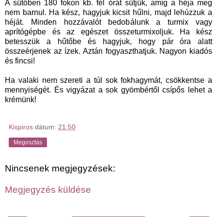
A sütőben 180 fokon kb. fél órát sütjük, amíg a héja meg
nem barnul. Ha kész, hagyjuk kicsit hűlni, majd lehúzzuk a
héját. Minden hozzávalót bedobálunk a turmix vagy
aprítógépbe és az egészet összeturmixoljuk. Ha kész
betesszük a hűtőbe és hagyjuk, hogy pár óra alatt
összeérjenek az ízek. Aztán fogyaszthatjuk. Nagyon kiadós
és fincsi!
Ha valaki nem szereti a túl sok fokhagymát, csökkentse a
mennyiségét. És vigyázat a sok gyömbértől csípős lehet a
krémünk!
Kispiros
dátum:
21:50
Megosztás
Nincsenek megjegyzések:
Megjegyzés küldése