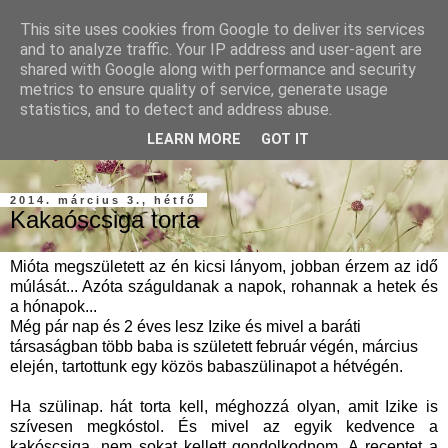
This site uses cookies from Google to deliver its services
and to analyze traffic. Your IP address and user-agent are
shared with Google along with performance and security
metrics to ensure quality of service, generate usage
statistics, and to detect and address abuse.
szárnypróbálgatások a konyhában, gondolatok, emlékek,
LEARN MORE
GOT IT
élmények...
2014. március 3., hétfő
Kakaóscsiga torta
Mióta megszületett az én kicsi lányom, jobban érzem az idő
múlását... Azóta száguldanak a napok, rohannak a hetek és
a hónapok...
Még pár nap és 2 éves lesz Izike és mivel a baráti
társaságban több baba is született február végén, március
elején, tartottunk egy közös babaszülinapot a hétvégén.
Ha szülinap. hát torta kell, méghozzá olyan, amit Izike is
szívesen megkóstol. És mivel az egyik kedvence a
kakóscsiga, nem sokat kellett gondolkodnom. A receptet a