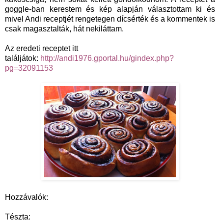
goggle-ban kerestem és kép alapján választottam ki és
mivel Andi receptjét rengetegen dícsérték és a kommentek is
csak magasztalták, hát nekiláttam.
Az eredeti receptet itt
találjátok:
http://andi1976.gportal.hu/gindex.php?
pg=32091153
Hozzávalók:
Tészta: