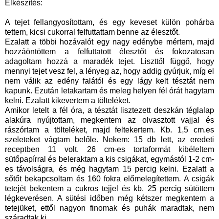
Elkészítés:
A tejet fellangyosítottam, és egy keveset külön pohárba
tettem, kicsi cukorral felfuttattam benne az élesztőt.
Ezalatt a többi hozávalót egy nagy edénybe mértem, majd
hozzáöntöttem a felfuttatott élesztőt és fokozatosan
adagoltam hozzá a maradék tejet. Liszttől függő, hogy
mennyi tejet vesz fel, a lényeg az, hogy addig gyúrjuk, míg el
nem válik az edény falától és egy lágy kelt tésztát nem
kapunk. Ezután letakartam és meleg helyen fél órát hagytam
kelni. Ezalatt kikevertem a tölteléket.
Amikor letelt a fél óra, a tésztát lisztezett deszkán téglalap
alakúra nyújtottam, megkentem az olvasztott vajjal és
rászórtam a tölteléket, majd feltekertem. Kb. 1,5 cm.es
szeleteket vágtam belőle. Nekem: 15 db lett, az eredeti
receptben 11 volt. 26 cm-es tortaformát kibéleltem
sütőpapírral és beleraktam a kis csigákat, egymástól 1-2 cm-
es távolságra, és még hagytam 15 percig kelni. Ezalatt a
sőtőt bekapcsoltam és 160 fokra előmelegítettem. A csigák
tetejét bekentem a cukros tejjel és kb. 25 percig sütöttem
légkeverésen. A sütési időben még kétszer megkentem a
tetejüket, ettől nagyon finomak és puhák maradtak, nem
száradtak ki.