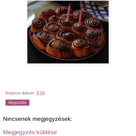
Kispiros
dátum:
9:00
Megosztás
Nincsenek megjegyzések:
Megjegyzés küldése