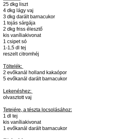
25 dkg liszt
4 dkg lágy vaj
3 dkg darált barnacukor
1 tojás sárgája
2 dkg friss élesztő
kis vaníliakivonat
1 csipet só
1-1,5 dl tej
reszelt citromhéj
Töltelék:
2 evőkanál holland kakaópor
5 evőkanál darált barnacukor
Lekenéshez:
olvasztott vaj
Tetejére, a tészta locsolásához:
1 dl tej
kis vaníliakivonat
1 evőkanál darált barnacukor