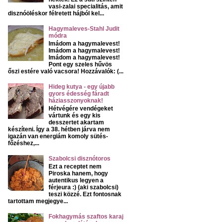
vasi-zalai specialitás, amit
disznóöléskor félretett hájból kel...
Hagymaleves-Stahl Judit
módra
Imádom a hagymalevest!
Imádom a hagymalevest!
Imádom a hagymalevest!
Pont egy szeles hűvös
őszi estére való vacsora! Hozzávalók: (...
Hideg kutya - egy újabb
gyors édesség fáradt
háziasszonyoknak!
Hétvégére vendégeket
vártunk és egy kis
desszertet akartam
készíteni. Így a 38. hétben járva nem
igazán van energiám komoly sütés-
főzéshez,...
Szabolcsi disznótoros
Ezt a receptet nem
Piroska hanem, hogy
autentikus legyen a
férjeura :) (aki szabolcsi)
teszi közzé. Ezt fontosnak
tartottam megjegye...
Fokhagymás szaftos karaj