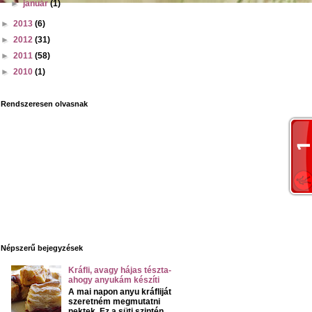
►
január
(1)
►
2013
(6)
►
2012
(31)
►
2011
(58)
►
2010
(1)
Rendszeresen olvasnak
Népszerű bejegyzések
Kráfli, avagy hájas tészta-
ahogy anyukám készíti
A mai napon anyu kráfliját
szeretném megmutatni
nektek. Ez a süti szintén