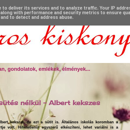
to deliver its services and to analyze traffic. Your IP addr
along with performance and security metrics to ensure qual
, and to detect and address abuse.
n, gondolatok, emlékek, élmények...
ütés nélkül - Albert kekszes
rt kekszet, de ezt a sütit is. Általános iskolás koromban a
je volt. Hihetetlenül egyszerű elkészíteni, lehet variálni is a