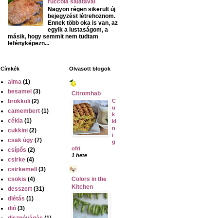
ruccola salátával
Nagyon régen sikerült új
bejegyzést létrehoznom.
Ennek több oka is van, az
egyik a lustaságom, a
másik, hogy semmit nem tudtam
lefényképezn...
Címkék
Olvasott blogok
alma
(1)
besamel
(3)
Citromhab
brokkoli
(2)
C
u
camembert
(1)
k
cékla
(1)
ki
n
cukkini
(2)
i
csak úgy
(7)
g
ofri
csípős
(2)
1 hete
csirke
(4)
csirkemell
(3)
csokis
(4)
Colors in the
Kitchen
desszert
(31)
diétás
(1)
dió
(3)
disznóvágás
(1)