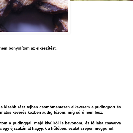
 nem bonyolítom az elkészítést.
, a kisebb rész tejben csomómentesen elkeverem a pudingport és
yamatos keverés közben addig főzöm, míg sűrű nem lesz.
tom a pudinggal, majd kívülről is bevonom, és fóliába csavarva
ha egy éjszakán át hagyjuk a hűtőben, ezalat szépen megpuhul.