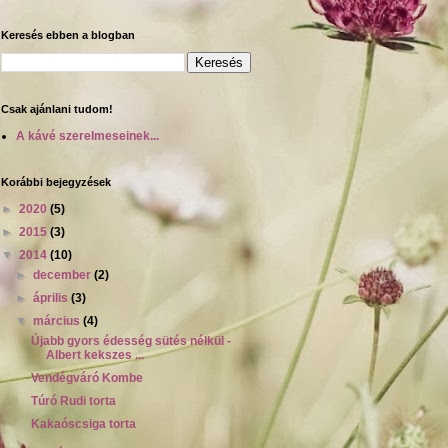
Keresés ebben a blogban
Csak ajánlani tudom!
A kávé szerelmeseinek...
Korábbi bejegyzések
►
2020
(5)
►
2015
(3)
▼
2014
(10)
►
december
(2)
►
április
(3)
▼
március
(4)
Újabb gyors édesség sütés nélkül -
Albert kekszes ...
Vendégváró Kombe
Túró Rudi torta
Kakaóscsiga torta