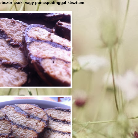
öbbször csoki vagy puncspudinggal készítem.