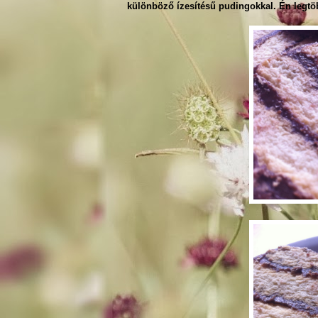
különböző ízesítésű pudingokkal. Én legt