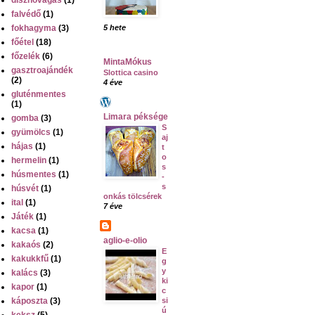
falvédő
(1)
fokhagyma
(3)
5 hete
főétel
(18)
főzelék
(6)
MintaMókus
gasztroajándék
Slottica casino
(2)
4 éve
gluténmentes
(1)
Limara péksége
gomba
(3)
S
gyümölcs
(1)
aj
hájas
(1)
t
o
hermelin
(1)
s
húsmentes
(1)
-
s
húsvét
(1)
onkás tölcsérek
ital
(1)
7 éve
Játék
(1)
kacsa
(1)
aglio-e-olio
kakaós
(2)
E
kakukkfű
(1)
g
y
kalács
(3)
ki
kapor
(1)
c
káposzta
(3)
si
ú
keksz
(5)