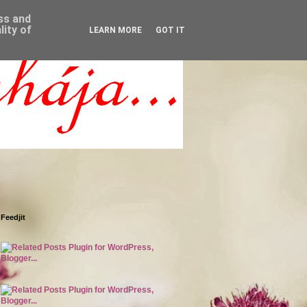
ess and
ity of
LEARN MORE
GOT IT
Feedjit