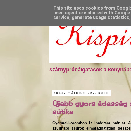
This site uses cookies from Google 
user-agent are shared with Google 
service, generate usage statistics
szárnypróbálgatások a konyhába
2014. március 25., kedd
Újabb gyors édesség s
sütike
Gyermekkoromban is imádtam már az Albe
szülinapi zsúrok elmaradhatatlan desszert