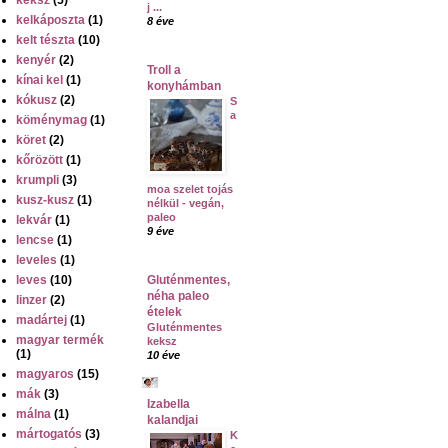
j ...
kelkáposzta
(1)
8 éve
kelt tészta
(10)
kenyér
(2)
Troll a
kínai kel
(1)
konyhámban
kókusz
(2)
S
a
köménymag
(1)
köret
(2)
kőrözött
(1)
krumpli
(3)
moa szelet tojás
kusz-kusz
(1)
nélkül - vegán,
paleo
lekvár
(1)
9 éve
lencse
(1)
leveles
(1)
leves
(10)
Gluténmentes,
néha paleo
linzer
(2)
ételek
madártej
(1)
Gluténmentes
magyar termék
keksz
(1)
10 éve
magyaros
(15)
mák
(3)
Izabella
málna
(1)
kalandjai
mártogatós
(3)
K