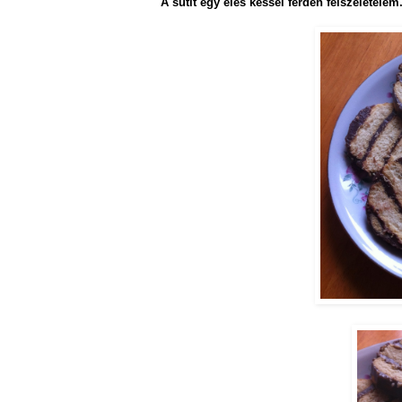
A sütit egy éles késsel ferdén felszeletelem