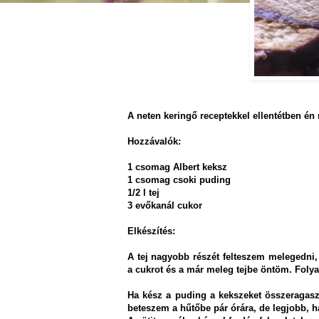
A neten keringő receptekkel ellentétben én
Hozzávalók:
1 csomag Albert keksz
1 csomag csoki puding
1/2 l tej
3 evőkanál cukor
Elkészítés:
A tej nagyobb részét felteszem melegedni
a cukrot és a már meleg tejbe öntöm. Fol
Ha kész a puding a kekszeket összeragasz
beteszem a hűtőbe pár órára, de legjobb, 