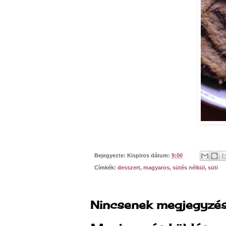
Bejegyezte:
Kispiros
dátum:
9:00
Címkék:
desszert
,
magyaros
,
sütés nélkül
,
süti
Nincsenek megjegyzés