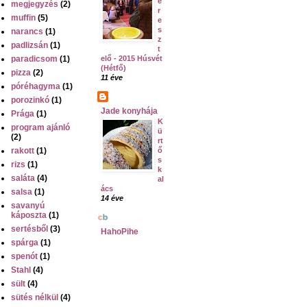
e
megjegyzés
(2)
r
muffin
(5)
e
s
narancs
(1)
z
padlizsán
(1)
t
paradicsom
(1)
elő - 2015 Húsvét
(Hétfő)
pizza
(2)
11 éve
póréhagyma
(1)
porozinkó
(1)
Jade konyhája
Prága
(1)
K
program ajánló
ü
(2)
rt
rakott
(1)
ő
s
rizs
(1)
k
saláta
(4)
al
ács
salsa
(1)
14 éve
savanyú
káposzta
(1)
sertésből
(3)
HahoPihe
spárga
(1)
spenót
(1)
Stahl
(4)
sült
(4)
sütés nélkül
(4)