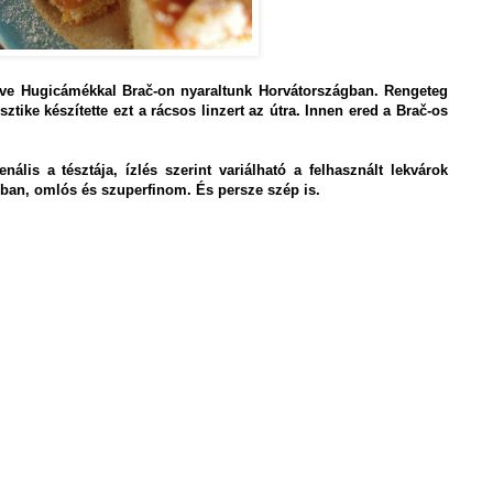
2 éve Hugicámékkal Brač-on nyaraltunk Horvátországban. Rengeteg
tike készítette ezt a rácsos linzert az útra. Innen ered a Brač-os
ális a tésztája, ízlés szerint variálható a felhasznált lekvárok
ozban, omlós és szuperfinom. És persze szép is.