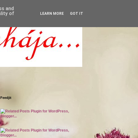
ess and
ity of
LEARN MORE
GOT IT
Feedjit