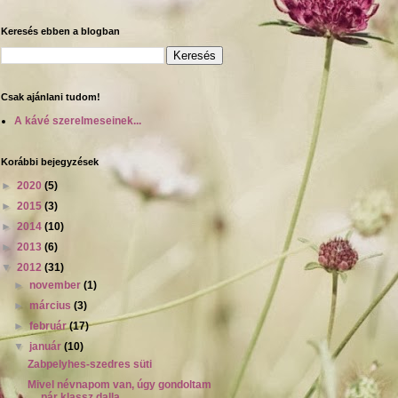
Keresés ebben a blogban
Csak ajánlani tudom!
A kávé szerelmeseinek...
Korábbi bejegyzések
►
2020
(5)
►
2015
(3)
►
2014
(10)
►
2013
(6)
▼
2012
(31)
►
november
(1)
►
március
(3)
►
február
(17)
▼
január
(10)
Zabpelyhes-szedres süti
Mivel névnapom van, úgy gondoltam
pár klassz dalla...