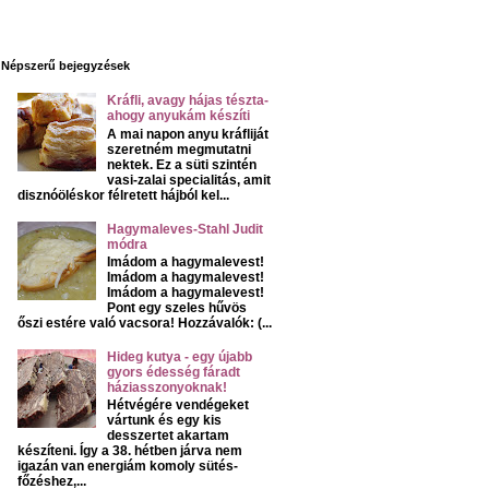
Népszerű bejegyzések
Kráfli, avagy hájas tészta-
ahogy anyukám készíti
A mai napon anyu kráfliját
szeretném megmutatni
nektek. Ez a süti szintén
vasi-zalai specialitás, amit
disznóöléskor félretett hájból kel...
Hagymaleves-Stahl Judit
módra
Imádom a hagymalevest!
Imádom a hagymalevest!
Imádom a hagymalevest!
Pont egy szeles hűvös
őszi estére való vacsora! Hozzávalók: (...
Hideg kutya - egy újabb
gyors édesség fáradt
háziasszonyoknak!
Hétvégére vendégeket
vártunk és egy kis
desszertet akartam
készíteni. Így a 38. hétben járva nem
igazán van energiám komoly sütés-
főzéshez,...