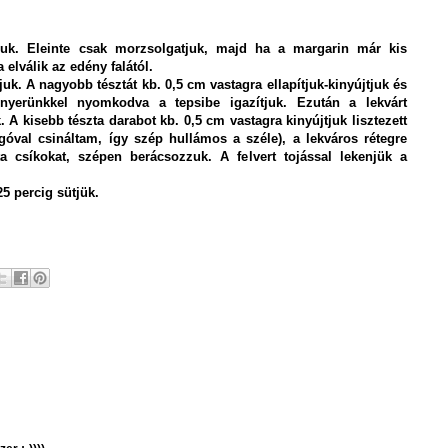
kjuk. Eleinte csak morzsolgatjuk, majd ha a margarin már kis
elválik az edény falától.
juk. A nagyobb tésztát kb. 0,5 cm vastagra ellapítjuk-kinyújtjuk és
Tenyerünkkel nyomkodva a tepsibe igazítjuk. Ezután a lekvárt
. A kisebb tészta darabot kb. 0,5 cm vastagra kinyújtjuk lisztezett
góval csináltam, így szép hullámos a széle), a lekváros rétegre
a csíkokat, szépen berácsozzuk. A felvert tojással lekenjük a
25 percig sütjük.