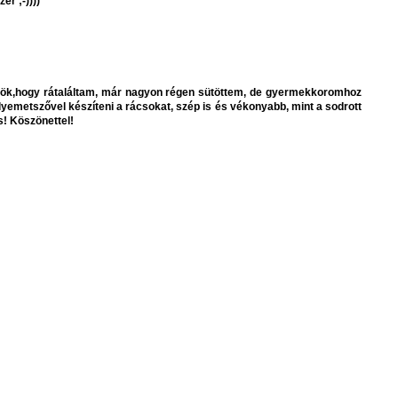
er ;-))))
ülök,hogy rátaláltam, már nagyon régen sütöttem, de gyermekkoromhoz
elyemetszővel készíteni a rácsokat, szép is és vékonyabb, mint a sodrott
! Köszönettel!