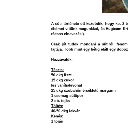
A süti története ott kezdődik, hogy kb. 
élelmet vittünk magunkkal, és Hugicám Krisz
rácsos elnevezés:).
Csak jót tudok mondani a sütiről, fenomen
fajtája. Több mint egy hétig eláll egy dob
Hozzávalók:
Tészta:
50 dkg liszt
15 dkg cukor
kis vaníliakivonat
25 dkg szobahőmérsékletű margarin
1 csomag sütőpor
2 db. tojás
Töltés:
40-50 dkg lekvár
Kenés:
1 tojás