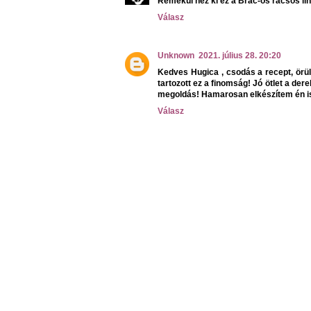
Remekül néz ki ez a Brač-os rácsos linz
Válasz
Unknown
2021. július 28. 20:20
Kedves Hugica , csodás a recept, ör
tartozott ez a finomság! Jó ötlet a der
megoldás! Hamarosan elkészítem én is
Válasz