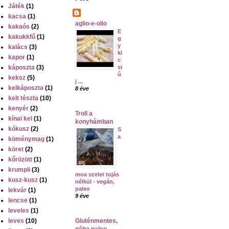
Játék
(1)
kacsa
(1)
aglio-e-olio
kakaós
(2)
E
kakukkfű
(1)
g
y
kalács
(3)
ki
kapor
(1)
c
káposzta
(3)
si
ú
keksz
(5)
j ...
kelkáposzta
(1)
8 éve
kelt tészta
(10)
kenyér
(2)
Troll a
kínai kel
(1)
konyhámban
kókusz
(2)
S
a
köménymag
(1)
köret
(2)
kőrözött
(1)
krumpli
(3)
moa szelet tojás
kusz-kusz
(1)
nélkül - vegán,
paleo
lekvár
(1)
9 éve
lencse
(1)
leveles
(1)
leves
(10)
Gluténmentes,
néha paleo