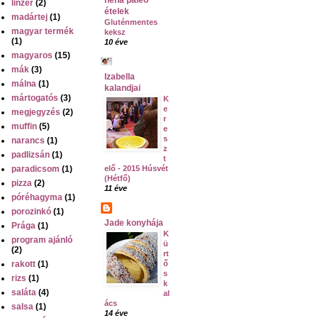
linzer
(2)
ételek
madártej
(1)
Gluténmentes
magyar termék
keksz
(1)
10 éve
magyaros
(15)
mák
(3)
Izabella
málna
(1)
kalandjai
mártogatós
(3)
K
e
megjegyzés
(2)
r
muffin
(5)
e
s
narancs
(1)
z
padlizsán
(1)
t
paradicsom
(1)
elő - 2015 Húsvét
(Hétfő)
pizza
(2)
11 éve
póréhagyma
(1)
porozinkó
(1)
Jade konyhája
Prága
(1)
K
program ajánló
ü
(2)
rt
rakott
(1)
ő
s
rizs
(1)
k
saláta
(4)
al
ács
salsa
(1)
14 éve