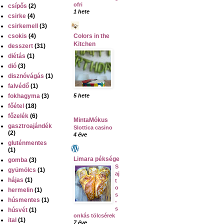
ofri
csípős
(2)
1 hete
csirke
(4)
csirkemell
(3)
csokis
(4)
Colors in the
Kitchen
desszert
(31)
diétás
(1)
dió
(3)
disznóvágás
(1)
falvédő
(1)
fokhagyma
(3)
5 hete
főétel
(18)
főzelék
(6)
MintaMókus
gasztroajándék
Slottica casino
(2)
4 éve
gluténmentes
(1)
Limara péksége
gomba
(3)
S
gyümölcs
(1)
aj
hájas
(1)
t
o
hermelin
(1)
s
húsmentes
(1)
-
s
húsvét
(1)
onkás tölcsérek
ital
(1)
7 éve