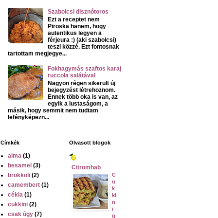
Szabolcsi disznótoros
Ezt a receptet nem
Piroska hanem, hogy
autentikus legyen a
férjeura :) (aki szabolcsi)
teszi közzé. Ezt fontosnak
tartottam megjegye...
Fokhagymás szaftos karaj
ruccola salátával
Nagyon régen sikerült új
bejegyzést létrehoznom.
Ennek több oka is van, az
egyik a lustaságom, a
másik, hogy semmit nem tudtam
lefényképezn...
Címkék
Olvasott blogok
alma
(1)
besamel
(3)
Citromhab
brokkoli
(2)
C
u
camembert
(1)
k
cékla
(1)
ki
n
cukkini
(2)
i
csak úgy
(7)
g