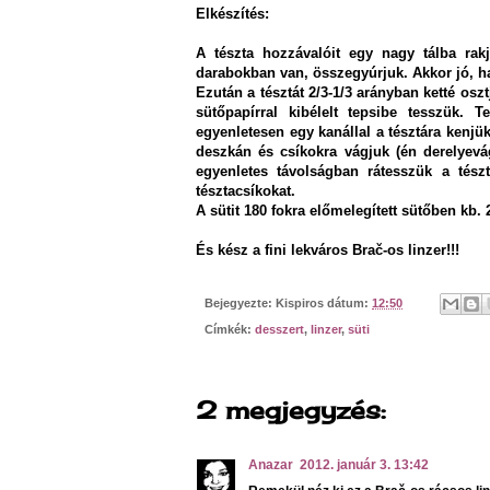
Elkészítés:
A tészta hozzávalóit egy nagy tálba ra
darabokban van, összegyúrjuk. Akkor jó, ha 
Ezután a tésztát 2/3-1/3 arányban ketté oszt
sütőpapírral kibélelt tepsibe tesszük. 
egyenletesen egy kanállal a tésztára kenjük
deszkán és csíkokra vágjuk (én derelyevá
egyenletes távolságban rátesszük a tészt
tésztacsíkokat.
A sütit 180 fokra előmelegített sütőben kb. 
És kész a fini lekváros Brač-os linzer!!!
Bejegyezte:
Kispiros
dátum:
12:50
Címkék:
desszert
,
linzer
,
süti
2 megjegyzés:
Anazar
2012. január 3. 13:42