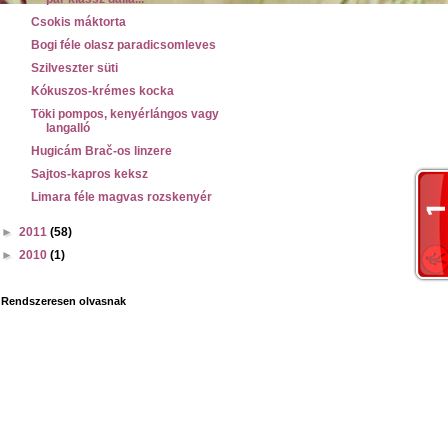
Csokis máktorta
Bogi féle olasz paradicsomleves
Szilveszter süti
Kókuszos-krémes kocka
Töki pompos, kenyérlángos vagy
langalló
Hugicám Brač-os linzere
Sajtos-kapros keksz
Limara féle magvas rozskenyér
►
2011
(58)
►
2010
(1)
Rendszeresen olvasnak